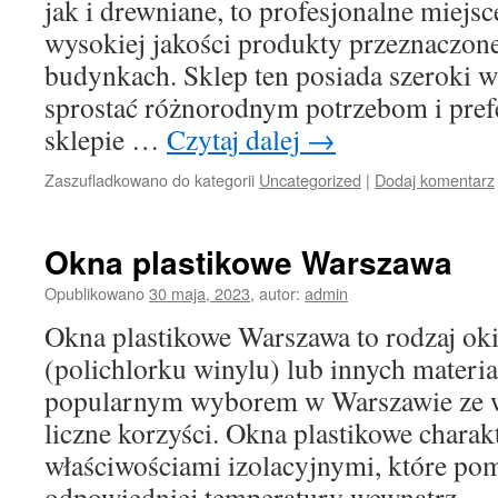
jak i drewniane, to profesjonalne miejs
wysokiej jakości produkty przeznaczon
budynkach. Sklep ten posiada szeroki w
sprostać różnorodnym potrzebom i pre
sklepie …
Czytaj dalej
→
Zaszufladkowano do kategorii
Uncategorized
|
Dodaj komentarz
Okna plastikowe Warszawa
Opublikowano
30 maja, 2023
,
autor:
admin
Okna plastikowe Warszawa to rodzaj o
(polichlorku winylu) lub innych materi
popularnym wyborem w Warszawie ze w
liczne korzyści. Okna plastikowe charak
właściwościami izolacyjnymi, które po
odpowiedniej temperatury wewnątrz 